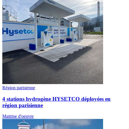
Région parisienne
4 stations hydrogène HYSETCO déployées en
région parisienne
Maitrise d'oeuvre