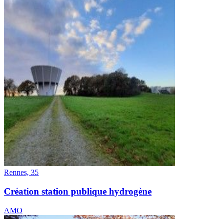
Rennes, 35
Création station publique hydrogène
AMO