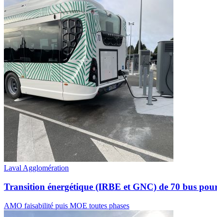
Laval Agglomération
Transition énergétique (IRBE et GNC) de 70 bus po
AMO faisabilité puis MOE toutes phases