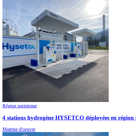
Région parisienne
4 stations hydrogène HYSETCO déployées en région 
Maitrise d'oeuvre