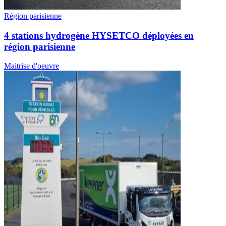
Région parisienne
4 stations hydrogène HYSETCO déployées en
région parisienne
Maitrise d'oeuvre