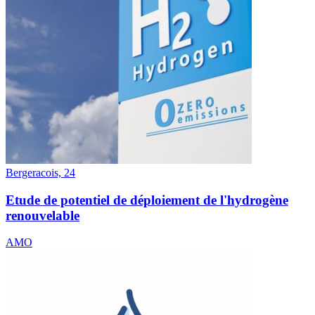
Bergeracois, 24
Etude de potentiel de déploiement de l'hydrogène
renouvelable
AMO