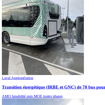
Laval Agglomération
Transition énergétique (IRBE et GNC) de 70 bus po
AMO faisabilité puis MOE toutes phases