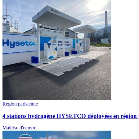
Région parisienne
4 stations hydrogène HYSETCO déployées en région 
Maitrise d'oeuvre