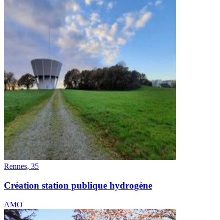
Rennes, 35
Création station publique hydrogène
AMO